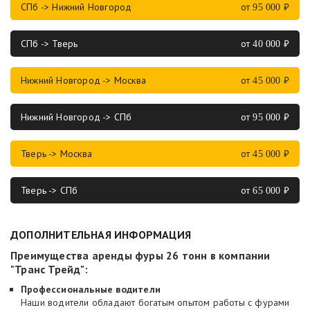
СПб -> Нижний Новгород
от
₽
95 000
СПб -> Тверь
от
₽
40 000
Нижний Новгород -> Москва
от
₽
45 000
Нижний Новгород -> СПб
от
₽
95 000
Тверь -> Москва
от
₽
45 000
Тверь -> СПб
от
₽
65 000
ДОПОЛНИТЕЛЬНАЯ ИНФОРМАЦИЯ
Преимущества аренды фуры 26 тонн в компании
"Транс Трейд":
Профессиональные водители
Наши водители обладают богатым опытом работы с фурами